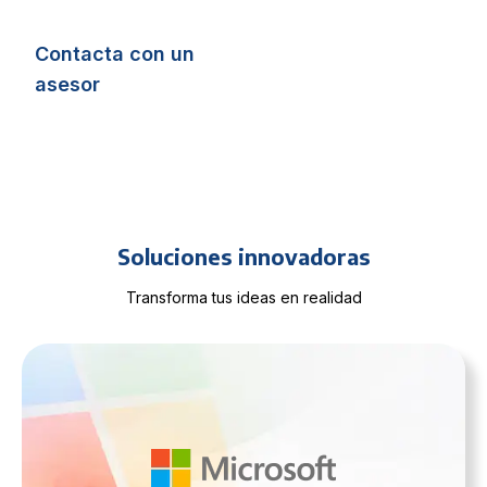
Colecciones por
optimiza tus
sectores
Contacta con un
proyectos
asesor
Ver Soluciones
Ver Servicios
Soluciones innovadoras
Transforma tus ideas en realidad